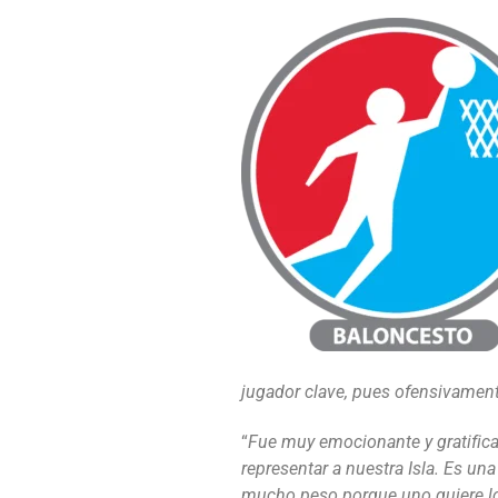
jugador clave, pues ofensivamen
“
Fue muy emocionante y gratifican
representar a nuestra Isla. Es un
mucho peso porque uno quiere log