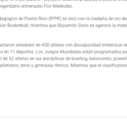
l legendario entrenador Flor Meléndez.
edagógico de Puerto Rico (IPPR) se alzó con la medalla de oro del
ión Basketball, mientras que Bayamón Stars se agenció la medal
ctaron alrededor de 450 atletas con discapacidad intelectual d
orio en 11 deportes. Los Juegos Mundiales están programados pa
al de 52 atletas en las disciplinas de bowling, baloncesto, powerl
 atletismo, tenis y gimnasia rítmica. Mientras que el clasificator