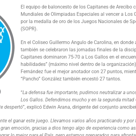
El equipo de baloncesto de los Capitanes de Arecibo 
Mundiales de Olimpiadas Especiales al vencer a Los 
por la medalla de oro de los Juegos Nacionales de Sp
(SOPR).
En el Coliseo Guillermo Angulo de Carolina, en donde
también se celebraron las jornadas finales de la disci
Capitanes dominaron 75-70 a Los Gallos en el encuentr
habilidades” (máximo nivel dentro de la organización)
Fernández fue el mejor anotador con 27 puntos, mien
“Pancho” González también encestó 27 tantos.
“
La defensa fue importante, pudimos neutralizar a uno
Los Gallos. Defendimos mucho y en la segunda mitad C
te despertó
”, explicó Edwin Arana, dirigente del conjunto arecibe
te el ganar este juego. Llevamos varios años practicando y por fi
a gran emoción, gracias a dios tengo algo de experiencia como asi
rar lo mejor para el País, pero estamos preparados para afrontar