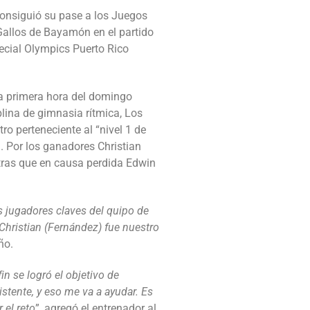
consiguió su pase a los Juegos
Gallos de Bayamón en el partido
ecial Olympics Puerto Rico
 a primera hora del domingo
plina de gimnasia rítmica, Los
o perteneciente al “nivel 1 de
. Por los ganadores Christian
tras que en causa perdida Edwin
s jugadores claves del quipo de
hristian (Fernández) fue nuestro
ño.
n se logró el objetivo de
stente, y eso me va a ayudar. Es
 el reto
”, agregó el entrenador al