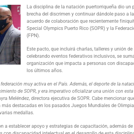
La disciplina de la natación puertorriqueña dio un
brecha del discrimen y continuar dándole paso a la 
acuerdo de colaboración que recientemente finiqui
Special Olympics Puerto Rico (SOPR) y la Federaci
(FPN).
Este pacto, que incluirá charlas, talleres y unión d
celebrando eventos federativos inclusivos, se suma
organización que impacta a personas con discapac
los últimos años.
 federación muy activa en el País. Además, el deporte de la natac
cimiento de SOPR, y era imperativo oficializar una unión con esta
ayra Meléndez, directora ejecutiva de SOPR. Cabe mencionar que
 la más destacadas en los pasados Juegos Mundiales de Olimpiad
varias medallas.
a establecer apoyo y estrategias de capacitación, además de i
 con discapacidad intelectual en el desarrollo de esta disciplin