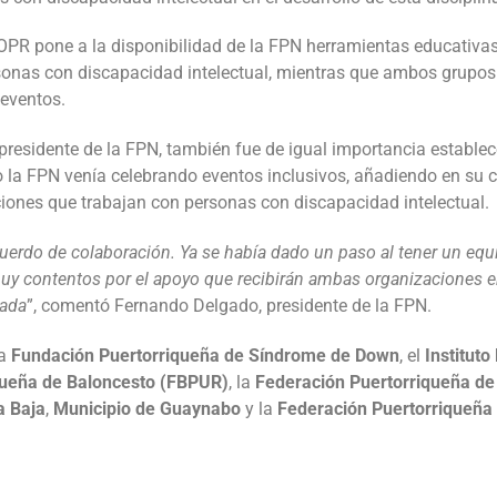
SOPR pone a la disponibilidad de la FPN herramientas educativa
sonas con discapacidad intelectual, mientras que ambos grupo
 eventos.
presidente de la FPN, también fue de igual importancia establece
o la FPN venía celebrando eventos inclusivos, añadiendo en su 
ciones que trabajan con personas con discapacidad intelectual.
acuerdo de colaboración. Ya se había dado un paso al tener un equ
y contentos por el apoyo que recibirán ambas organizaciones en
tada
”, comentó Fernando Delgado, presidente de la FPN.
la
Fundación Puertorriqueña de Síndrome de Down
, el
Institut
queña de Baloncesto (FBPUR)
, la
Federación Puertorriqueña de
a Baja
,
Municipio de Guaynabo
y la
Federación Puertorriqueña 