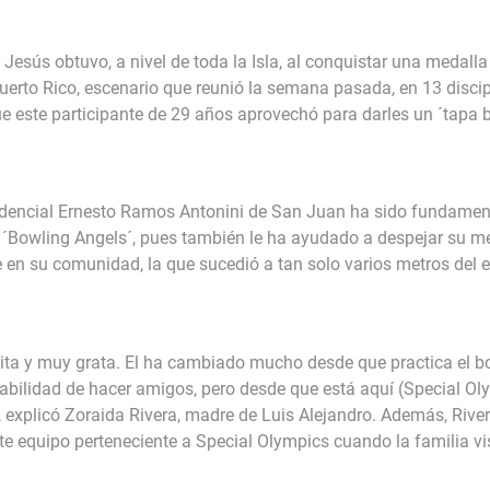
 Jesús obtuvo, a nivel de toda la Isla, al conquistar una medall
erto Rico, escenario que reunió la semana pasada, en 13 discipli
ue este participante de 29 años aprovechó para darles un ´tapa b
idencial Ernesto Ramos Antonini de San Juan ha sido fundament
 ´Bowling Angels´, pues también le ha ayudado a despejar su men
 en su comunidad, la que sucedió a tan solo varios metros del ed
ita y muy grata. El ha cambiado mucho desde que practica el b
habilidad de hacer amigos, pero desde que está aquí (Special O
explicó Zoraida Rivera, madre de Luis Alejandro. Además, Rivera
te equipo perteneciente a Special Olympics cuando la familia vis