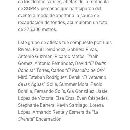
en los demás carriles, atletas de la matrícula
de SOPR y personas que participaron del
evento a modo de aportar a la causa de
recaudación de fondos, acumularon un total
de 275,300 metros.
Este grupo de atletas fue compuesto por: Luis
Rivera, Raúl Hernández, Gabriela Rivas,
Antonio Guzmán, Ricardo Matos, Efraín
Gómez, Antonio Fernández, David “
El Delfín
Boricua
” Torres, Carlos “
El Pescaíto de Oro
”
Miró Esteban Rodríguez, Derek “
El Veterano
de las Aguas
” Solla, Summer Mora, Paolo
Bonilla, Fernando Solís, Gía González, Jasiel
López de Victoria, Elsa Cruz, Evan Céspedes,
Stephanie Barrera, Kevin Santiago, Lorena
López, Armando Renta y Esmeralda “
La
Sirenita
” Encarnación.