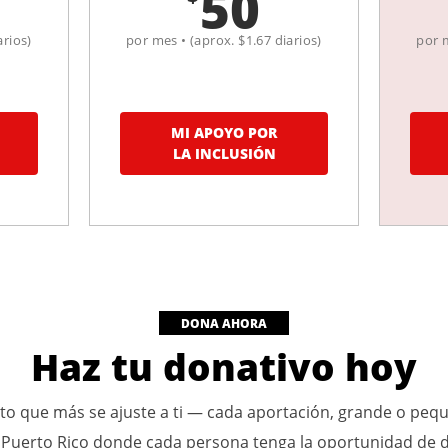
50
arios)
por mes • (aprox. $1.67 diarios)
por m
MI APOYO POR
LA INCLUSIÓN
DONA AHORA
Haz tu donativo hoy
nto que más se ajuste a ti — cada aportación, grande o peq
 Puerto Rico donde cada persona tenga la oportunidad de d