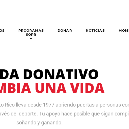
OS
PROGRAMAS
DONAR
NOTICIAS
MOM
SOPR
DA DONATIVO
MBIA UNA VIDA
to Rico lleva desde 1977 abriendo puertas a personas co
ravés del deporte. Tu apoyo hace posible que sigan compi
soñando y ganando.