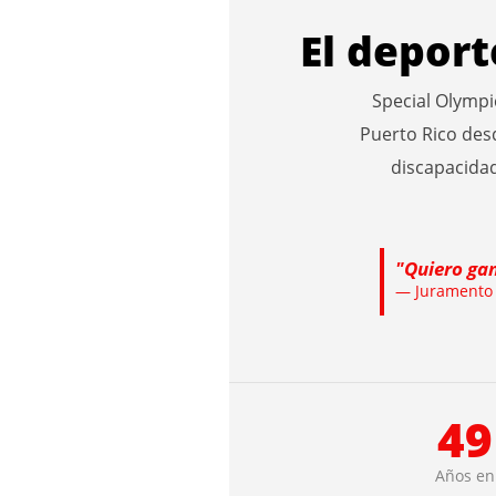
El depor
Special Olympi
Puerto Rico des
discapacidad
"Quiero gan
— Juramento d
49
Años en