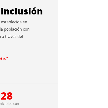
inclusión
 establecida en
la población con
 a través del
nto."
28
icipios con