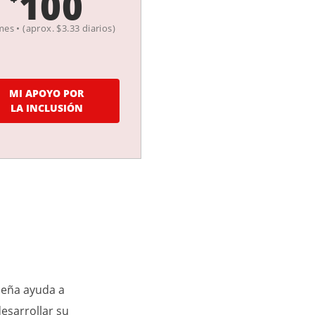
100
es • (aprox. $3.33 diarios)
MI APOYO POR
LA INCLUSIÓN
ueña ayuda a
esarrollar su