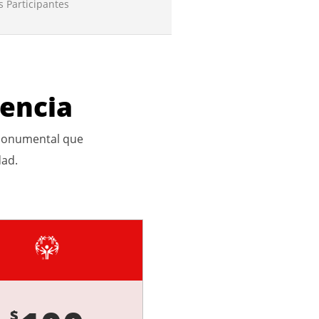
s Participantes
rencia
a monumental que
dad.
$