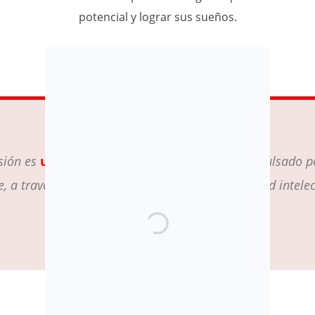
potencial y lograr sus sueños.
sión es
un mundo inclusivo para todos
, impulsado p
e, a través del cual las personas con discapacidad intelec
una vida activa, saludable y plena.