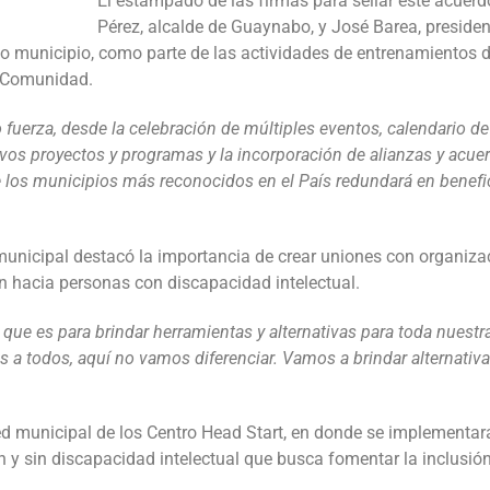
El estampado de las firmas para sellar este acuer
Pérez, alcalde de Guaynabo, y José Barea, presiden
 municipio, como parte de las actividades de entrenamientos de
u Comunidad.
uerza, desde la celebración de múltiples eventos, calendario de 
evos proyectos y programas y la incorporación de alianzas y acue
 los municipios más reconocidos en el País redundará en benefic
o municipal destacó la importancia de crear uniones con organi
ón hacia personas con discapacidad intelectual.
 que es para brindar herramientas y alternativas para toda nuest
as a todos, aquí no vamos diferenciar. Vamos a brindar alternativa
red municipal de los Centro Head Start, en donde se implementar
n y sin discapacidad intelectual que busca fomentar la inclusi